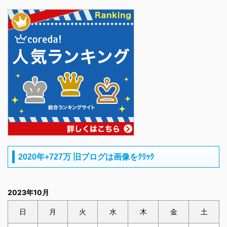
2020年+727万 旧ブログは画像をｸﾘｯｸ
2023年10月
日
月
火
水
木
金
土