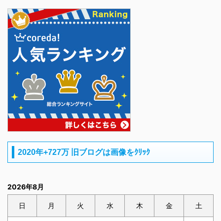
2020年+727万 旧ブログは画像をｸﾘｯｸ
2026年8月
日
月
火
水
木
金
土