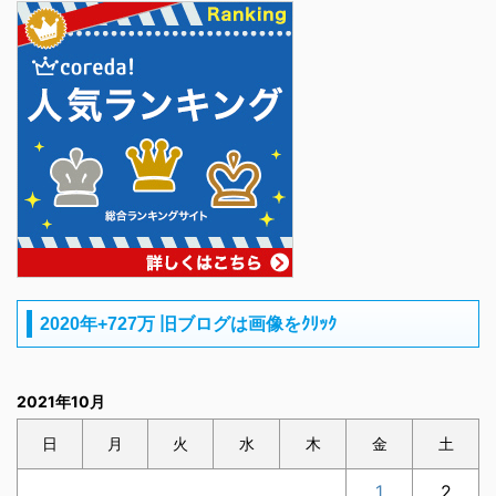
2020年+727万 旧ブログは画像をｸﾘｯｸ
2021年10月
日
月
火
水
木
金
土
1
2