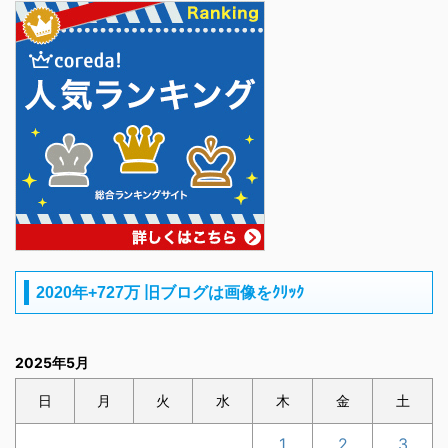
2020年+727万 旧ブログは画像をｸﾘｯｸ
2025年5月
日
月
火
水
木
金
土
1
2
3