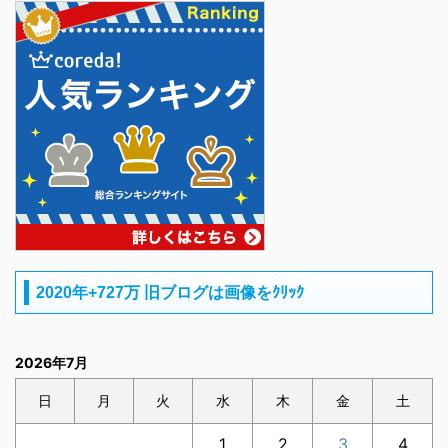
2020年+727万 旧ブログは画像をｸﾘｯｸ
2026年7月
日
月
火
水
木
金
土
1
2
3
4