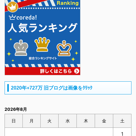
2020年+727万 旧ブログは画像をｸﾘｯｸ
2026年8月
日
月
火
水
木
金
土
1