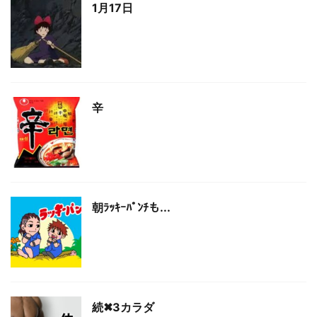
1月17日
辛
朝ﾗｯｷｰﾊﾟﾝﾁも...
続✖3カラダ