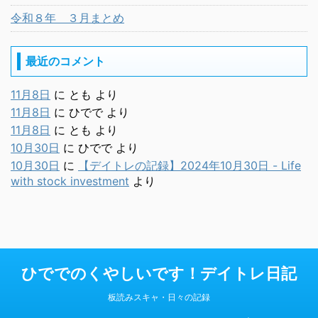
令和８年 ３月まとめ
最近のコメント
11月8日
に
とも
より
11月8日
に
ひでで
より
11月8日
に
とも
より
10月30日
に
ひでで
より
10月30日
に
【デイトレの記録】2024年10月30日 - Life
with stock investment
より
ひででのくやしいです！デイトレ日記
板読みスキャ・日々の記録