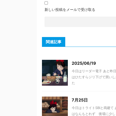
新しい投稿をメールで受け取る
関連記事
2025/06/19
今日はリーダー電子 あと昨日
はひたすらジリ下げで買いし
た
7月25日
今日はトライトSBIと両建て
はなんもとれず 後場に少し