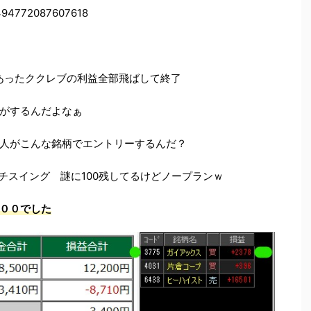
64494772087607618
いあったククレブの利益全部飛ばして終了
がするんだよなぁ
人がこんな銘柄でエントリーするんだ？
チスイング 謎に100残してるけどノープランｗ
００でした