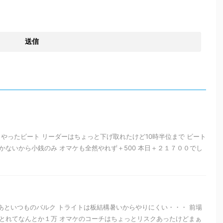
やったビート リーダーはちょっと下げ取れたけど10時半位まで ビート
かないから小銭のみ オマケも全然やれず＋500 本日＋２１７００でし
 あといつものバルク トライトは板結構暑いからやりにくい・・・ 前場
とれてなんとか１万 オマケのコーチはちょっとリスクあったけどまぁ