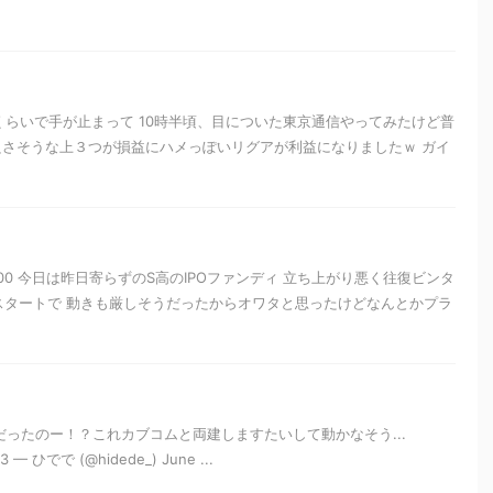
くらいで手が止まって 10時半頃、目についた東京通信やってみたけど普
良さそうな上３つが損益にハメっぽいリグアが利益になりましたｗ ガイ
00 今日は昨日寄らずのS高のIPOファンディ 立ち上がり悪く往復ビンタ
いスタートで 動きも厳しそうだったからオワタと思ったけどなんとかプラ
だったのー！？これカブコムと両建しますたいして動かなそう...
w3 — ひでで (@hidede_) June ...