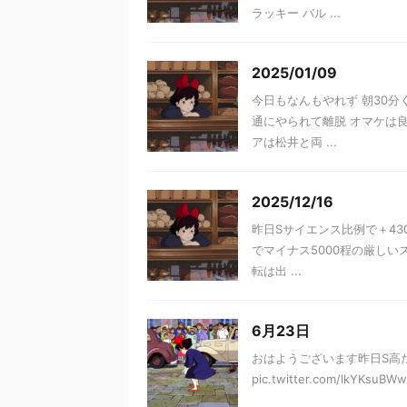
ラッキー バル ...
2025/01/09
今日もなんもやれず 朝30分
通にやられて離脱 オマケは
アは松井と両 ...
2025/12/16
昨日Sサイエンス比例で＋43
でマイナス5000程の厳し
転は出 ...
6月23日
おはようございます昨日S高
pic.twitter.com/lkYKsuBW