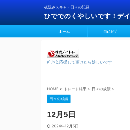
板読みスキャ・日々の記録
ひででのくやしいです！デ
ホーム
自己紹介
ﾎﾟﾁｯと応援して頂けたら嬉しいです
HOME
>
トレード結果
>
日々の成績
>
日々の成績
12月5日
2024年12月5日