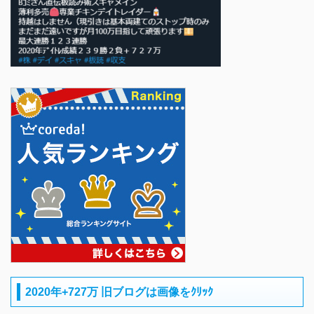
2020年+727万 旧ブログは画像をｸﾘｯｸ