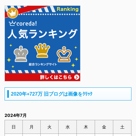
2020年+727万 旧ブログは画像をｸﾘｯｸ
2024年7月
日
月
火
水
木
金
土