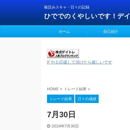
板読みスキャ・日々の記録
ひででのくやしいです！デ
ホーム
自己紹介
ﾎﾟﾁｯと応援して頂けたら嬉しいです
HOME
>
トレード結果
>
トレード結果
日々の成績
7月30日
2024年7月30日