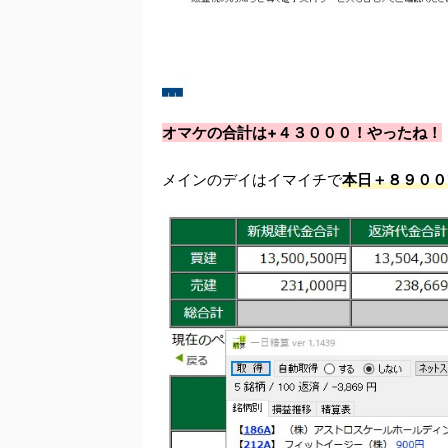
オマケの合計は+４３０００！やったね！
メインのデイはイマイチで
本日＋８９００