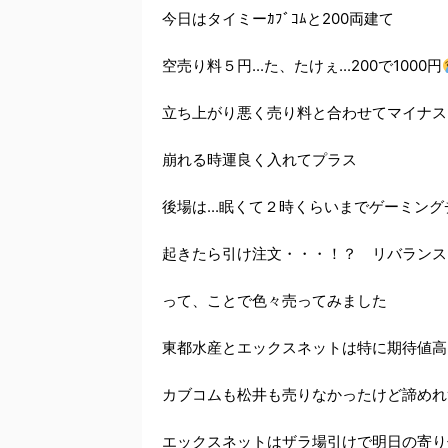
今日はタイミーｶﾌﾞｺﾑと200両建て
空売り料５円...た、たけぇ...200で1000円
立ち上がり悪く売り料と合わせてマイナス
崩れる時運良く入れてプラス
後場は...眠くて２時くらいまでゲーミ
起きたら引け注文・・・！？ リバランス
って、ことで色々売ってみました
東都水産とエックスネットは特に期待値高
カブコムも松井も売りなかったけど諦めれ
エックスネットはザラ場引けで明日の寄り