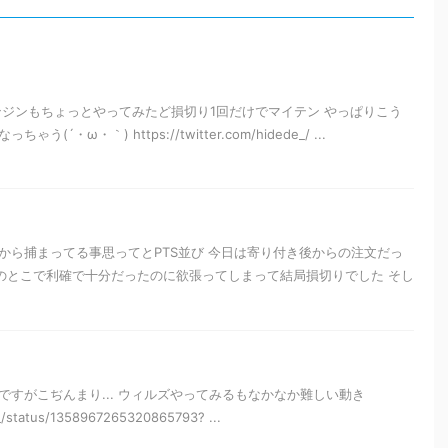
ンジンもちょっとやってみたど損切り1回だけでマイテン やっぱりこう
´・ω・｀) https://twitter.com/hidede_/ ...
から捕まってる事思ってとPTS並び 今日は寄り付き後からの注文だっ
のとこで利確で十分だったのに欲張ってしまって結局損切りでした そし
すがこぢんまり... ウィルズやってみるもなかなか難しい動き
e_/status/1358967265320865793? ...