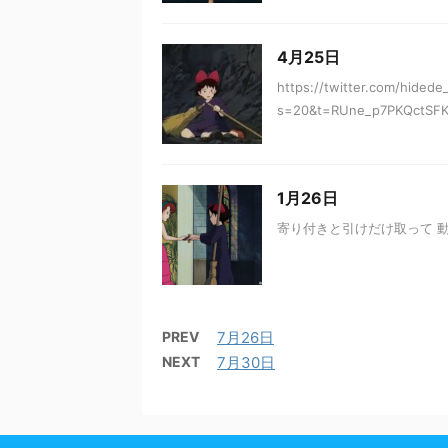
4月25日
https://twitter.com/hided
s=20&t=RUne_p7PKQct
1月26日
寄り付きと引けだけ取って 動
PREV
7月26日
NEXT
7月30日