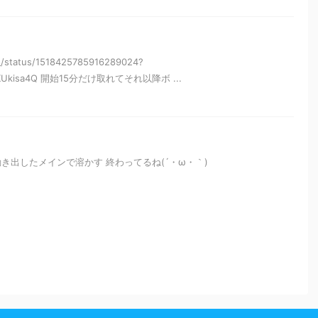
e_/status/1518425785916289024?
SFKUkisa4Q 開始15分だけ取れてそれ以降ボ ...
き出したメインで溶かす 終わってるね(´・ω・｀)