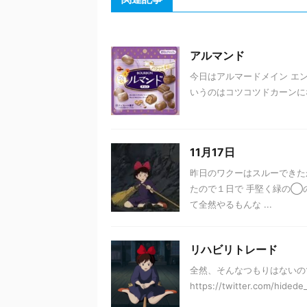
アルマンド
今日はアルマードメイン エ
いうのはコツコツドカーンになっちゃう(
11月17日
昨日のワクーはスルーできた
たので１日で 手堅く緑の◯
て全然やるもんな ...
リハビリトレード
全然、そんなつもりはないので
https://twitter.com/hided