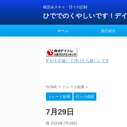
板読みスキャ・日々の記録
ひででのくやしいです！デ
ホーム
自己紹介
ﾎﾟﾁｯと応援して頂けたら嬉しいです
HOME
>
トレード結果
>
トレード結果
日々の成績
7月29日
2024年7月29日