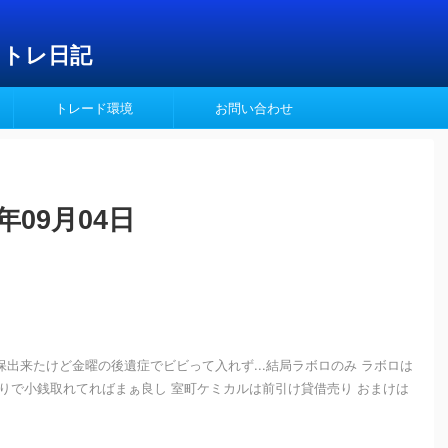
イトレ日記
トレード環境
お問い合わせ
年09月04日
保出来たけど金曜の後遺症でビビって入れず...結局ラボロのみ ラボロは
りで小銭取れてればまぁ良し 室町ケミカルは前引け貸借売り おまけは