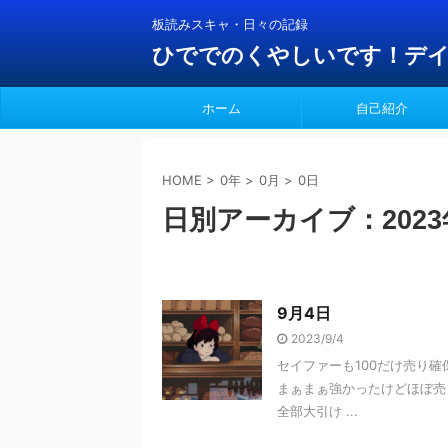
板読みスキャ・日々の記録
ひででのくやしいです！デ
ホーム
自己紹介
HOME
>
0年
>
0月
>
0日
日別アーカイブ：2023
9月4日
2023/9/4
セイファーも100だけ売り確
まぁまぁ強かったけどほぼ売
全部大引け ...