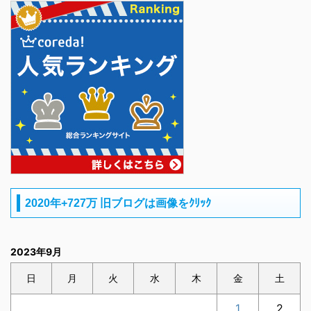
2020年+727万 旧ブログは画像をｸﾘｯｸ
2023年9月
日
月
火
水
木
金
土
1
2